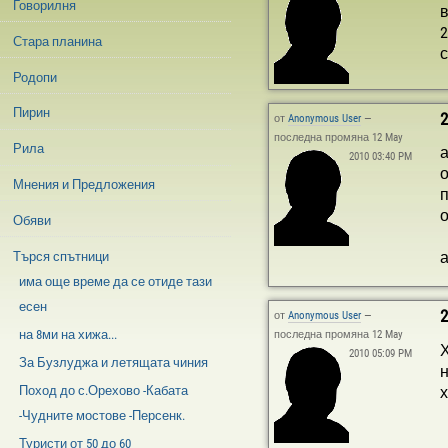
Говорилня
в
2
Стара планина
с
Родопи
Пирин
2
от
Anonymous User
—
последна промяна 12 May
Рила
а
2010 03:40 PM
о
Мнения и Предложения
п
Обяви
а
Търся спътници
има още време да се отиде тази
есен
2
от
Anonymous User
—
на 8ми на хижа...
последна промяна 12 May
Х
2010 05:09 PM
За Бузлуджа и летящата чиния
н
х
Поход до с.Орехово -Кабата
-Чудните мостове -Персенк.
Туристи от 50 до 60