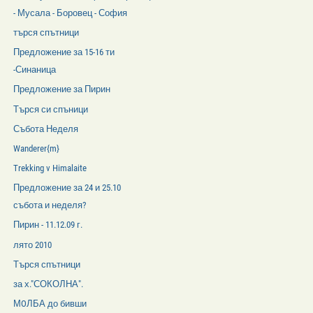
- Мусала - Боровец - София
търся спътници
Предложение за 15-16 ти
-Синаница
Предложение за Пирин
Търся си спъници
Събота Неделя
Wanderer{m}
Trekking v Himalaite
Предложение за 24 и 25.10
събота и неделя?
Пирин - 11.12.09 г.
лято 2010
Търся спътници
за х."СОКОЛНА".
МOЛБА до бивши