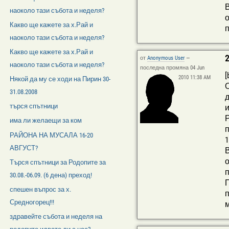
В
наоколо тази събота и неделя?
о
Какво ще кажете за х.Рай и
п
наоколо тази събота и неделя?
Какво ще кажете за х.Рай и
2
от
Anonymous User
—
наоколо тази събота и неделя?
последна промяна 04 Jun
[
2010 11:38 AM
Някой да му се ходи на Пирин 30-
О
31.08.2008
д
търся спътници
и
Р
има ли желаещи за ком
п
РАЙОНА НА МУСАЛА 16-20
1
АВГУСТ?
В
о
Търся спътници за Родопите за
п
30.08.-06.09. (6 дена) преход!
П
спешен въпрос за х.
п
Средногорец!!!
м
здравейте събота и неделя на