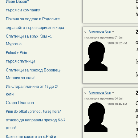
Е
Иван Вазов?
h
търся си компания
h
Покана за ходене в Родопите
здравейте търся сериозни хора
2
от
Anonymous User
—
Спътници за връх Ком -х.
последна промяна 01 Jun
о
2010 09:32 PM
Мургана
.
Pohod v Pirin
[
търся спътници
Спътници за преход Боровец-
[
Мелник за юли!
Из Стара планина от 19 до 24
2
от
Anonymous User
—
юли
последна промяна 04 Jun
О
Стара Планина
2010 10:46 AM
д
Pirin do otkat /prehod , tursq hora/
и
отново да направим преход 5-6-7
Р
дена!
п
1
Какво ще кажете за х.Рай и