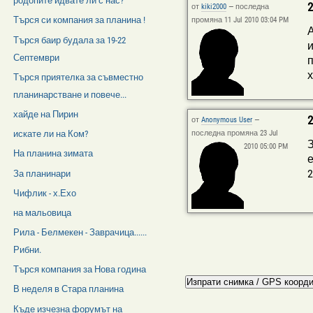
родопите идвате ли с нас?
2
от
kiki2000
—
последна
Търся си компания за планина !
промяна 11 Jul 2010 03:04 PM
А
Търся баир будала за 19-22
и
Септември
п
х
Търся приятелка за съвместно
планинарстване и повече...
хайде на Пирин
2
от
Anonymous User
—
искате ли на Ком?
последна промяна 23 Jul
З
2010 05:00 PM
На планина зимата
е
2
За планинари
Чифлик - х.Ехо
на мальовица
Рила - Белмекен - Заврачица......
Рибни.
Търся компания за Нова година
В неделя в Стара планина
Къде изчезна форумът на