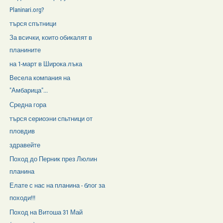
Planinari.org?
търся спътници
За всички, които обикалят в
планините
на 1-март в Широка лъка
Весела компания на
"Амбарица"...
Средна гора
търся сериоэни спьтници от
пловдив
здравейте
Поход до Перник през Люлин
планина
Елате с нас на планина - блог за
походи!!!
Поход на Витоша 31 Май