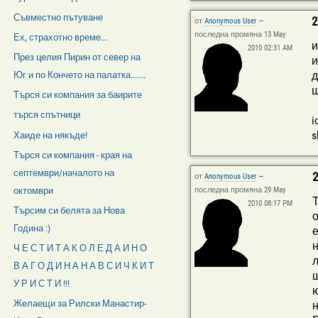
Съвместно пътуване
2
от
Anonymous User
—
последна промяна 13 May
Ех, страхотно време...
и
2010 02:31 AM
През целия Пирин от север на
и
д
Юг и по Кончето на палатка.......
щ
Търся си компания за баирите
търся спътници
i
s
Хаиде на някъде!
Търся си компания - края на
септември/началото на
2
от
Anonymous User
—
октомври
последна промяна 29 May
Т
2010 08:17 PM
Търсим си белята за Нова
о
Година :)
е
н
Ч Е С Т И Т А К О Л Е Д А И Н О
л
В А Г О Д И Н А Н А В С И Ч К И Т
щ
У Р И С Т И !!!
ю
Желаещи за Рилски Манастир-
н