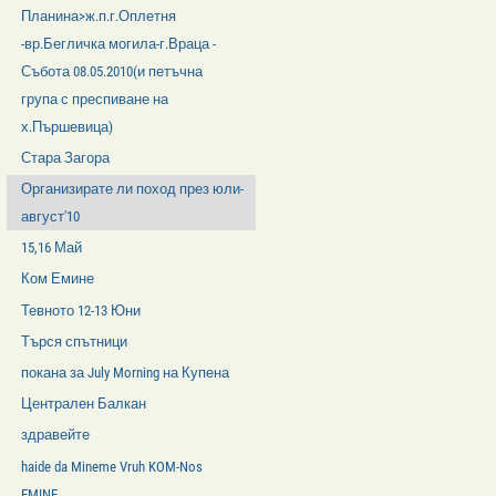
Планина>ж.п.г.Оплетня
-вр.Бегличка могила-г.Враца -
Събота 08.05.2010(и петъчна
група с преспиване на
х.Пършевица)
Стара Загора
Организирате ли поход през юли-
август'10
15,16 Май
Ком Емине
Тевното 12-13 Юни
Търся спътници
покана за July Morning на Купена
Централен Балкан
здравейте
haide da Mineme Vruh KOM-Nos
EMINE