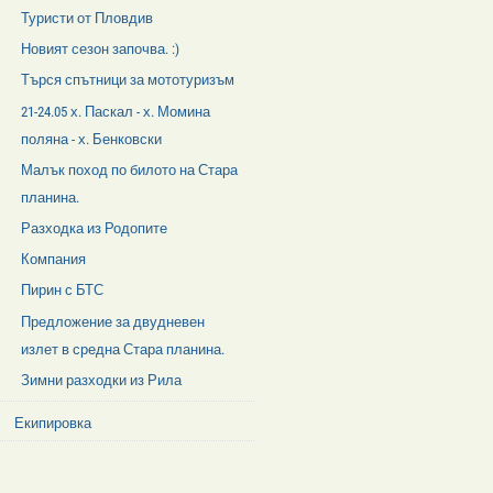
Туристи от Пловдив
Новият сезон започва. :)
Търся спътници за мототуризъм
21-24.05 х. Паскал - х. Момина
поляна - х. Бенковски
Малък поход по билото на Стара
планина.
Разходка из Родопите
Компания
Пирин с БТС
Предложение за двудневен
излет в средна Стара планина.
Зимни разходки из Рила
Екипировка
Facebook
Like