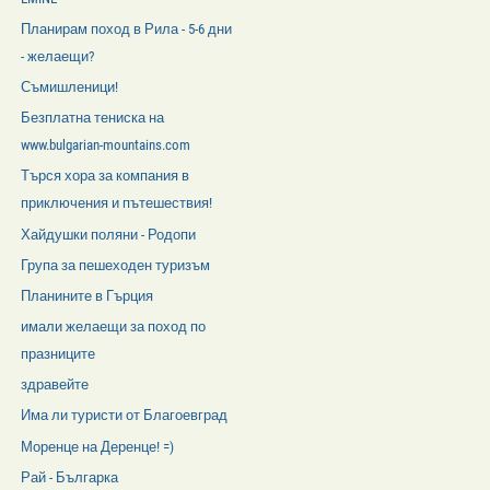
Планирам поход в Рила - 5-6 дни
- желаещи?
Съмишленици!
Безплатна тениска на
www.bulgarian-mountains.com
Търся хора за компания в
приключения и пътешествия!
Хайдушки поляни - Родопи
Група за пешеходен туризъм
Планините в Гърция
имали желаещи за поход по
празниците
здравейте
Има ли туристи от Благоевград
Моренце на Деренце! =)
Рай - Българка