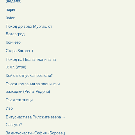
(неделя)
пирин
Botev
Поход до връх Мургаш от
Ботевград
Кончето
Стара Загора :)
Поход на Плана планина на
05.07. (утре)
Кой е в отпуска през юли?
Търся компания за планински
разходки (Рила, Родопи)
Тъся спътници
Иво
Ентусиасти за Рилските езера 1-
2 август?
За ентусиасти - София - Боровец