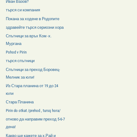
Иван Вазов?
търся си компания
Покана за ходене в Родопите
здравейте търся сериозни хора
Спътници за връх Ком -х.
Мургана
Pohod v Pirin
търся спътници
Спътници за преход Боровец-
Мелник за юли!
Из Стара планина от 19 до 24
юли
Стара Планина
Pirin do otkat /prehod , tursq hora/
отново да направим преход 5-6-7
дена!
Какво ще кажете за х.Рай и