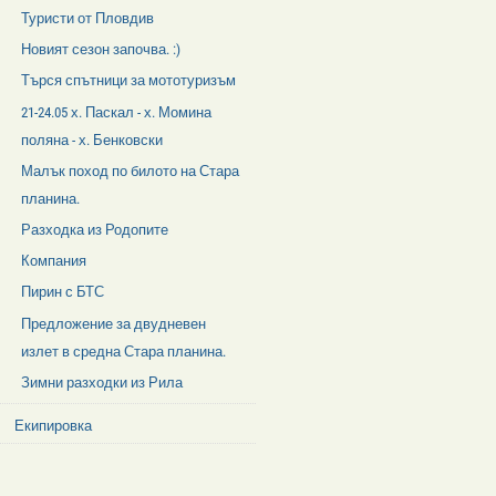
Туристи от Пловдив
Новият сезон започва. :)
Търся спътници за мототуризъм
21-24.05 х. Паскал - х. Момина
поляна - х. Бенковски
Малък поход по билото на Стара
планина.
Разходка из Родопите
Компания
Пирин с БТС
Предложение за двудневен
излет в средна Стара планина.
Зимни разходки из Рила
Екипировка
Facebook
Like