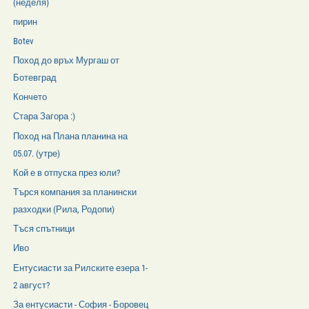
(неделя)
пирин
Botev
Поход до връх Мургаш от
Ботевград
Кончето
Стара Загора :)
Поход на Плана планина на
05.07. (утре)
Кой е в отпуска през юли?
Търся компания за планински
разходки (Рила, Родопи)
Тъся спътници
Иво
Ентусиасти за Рилските езера 1-
2 август?
За ентусиасти - София - Боровец