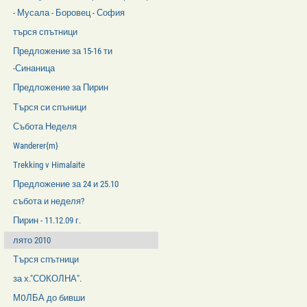
- Мусала - Боровец - София
търся спътници
Предложение за 15-16 ти
-Синаница
Предложение за Пирин
Търся си спъници
Събота Неделя
Wanderer{m}
Trekking v Himalaite
Предложение за 24 и 25.10
събота и неделя?
Пирин - 11.12.09 г.
лято 2010
Търся спътници
за х."СОКОЛНА".
МOЛБА до бивши