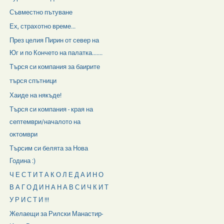
Съвместно пътуване
Ех, страхотно време...
През целия Пирин от север на
Юг и по Кончето на палатка.......
Търся си компания за баирите
търся спътници
Хаиде на някъде!
Търся си компания - края на
септември/началото на
октомври
Търсим си белята за Нова
Година :)
Ч Е С Т И Т А К О Л Е Д А И Н О
В А Г О Д И Н А Н А В С И Ч К И Т
У Р И С Т И !!!
Желаещи за Рилски Манастир-