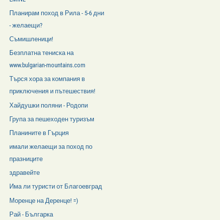
Планирам поход в Рила - 5-6 дни
- желаещи?
Съмишленици!
Безплатна тениска на
www.bulgarian-mountains.com
Търся хора за компания в
приключения и пътешествия!
Хайдушки поляни - Родопи
Група за пешеходен туризъм
Планините в Гърция
имали желаещи за поход по
празниците
здравейте
Има ли туристи от Благоевград
Моренце на Деренце! =)
Рай - Българка