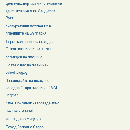
деятели,спортисти и членове на
туристическо д-во Академик-
Русе
екскурзионни летувания в
планините на България
Търся компания за поход в
Стара планина 27-28.03.2010
великден на планина
Елате с нас на планина -
pohodi.blog.bg
Заповядайте на поход по
западна Стара планина - 18.04
неделя
Клуб Походняк - заповядайте с
нас на планина!
излет до вр.Миджур
Поход Западна Стара