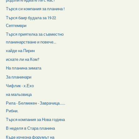
родопите идвате ли с нас?
Търся си компания за планина !
Търся баир будала за 19-22
Септември
Търся приятелка за съвместно
планинарстване и повече...
хайде на Пирин
искате ли на Ком?
На планина зимата
За планинари
Чифлик - х.Ехо
на мальовица
Рила - Белмекен - Заврачица......
Рибни.
Търся компания за Нова година
В неделя в Стара планина
Къде изчезна форумът на