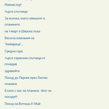
Planinari.org?
търся спътници
За всички, които обикалят в
планините
на 1-март в Широка лъка
Весела компания на
"Амбарица"...
Средна гора
търся сериоэни спьтници от
пловдив
здравейте
Поход до Перник през Люлин
планина
Елате с нас на планина - блог за
походи!!!
Поход на Витоша 31 Май