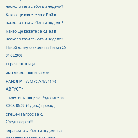
наоколо тази събота и неделя?
Какво ще кажете за х.Рай и
наоколо тази събота и неделя?
Какво ще кажете за х.Рай и
наоколо тази събота и неделя?
Някой да му се ходи на Пирин 30-
31.08.2008
търся спътници
има ли желаещи за ком
РАЙОНА НА МУСАЛА 16-20
АВГУСТ?
Търся спътници за Родопите за
30.08.-06.09. (6 дена) преход!
спешен въпрос за х.
Средногорец!!!
здравейте събота и неделя на