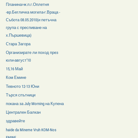
Планина>ж.п.г.Оплетня
-вр.Бегличка могила-г.Враца -
Събота 08.05.2010(и петъчна
група с преспиване на
х.Пършевица)
Стара Загора
Организирате ли поход през
юли-август'10
15,16 Май
Ком Емине
Тевното 12-13 Юни
Търся спътници
покана за July Morning на Купена
Централен Балкан
здравейте
haide da Mineme Vruh KOM-Nos
EMINE