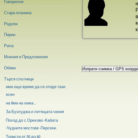
Говорилня
н
Р
Стара планина
в
м
Родопи
к
Пирин
Рила
Мнения и Предложения
Обяви
Търся спътници
има още време да се отиде тази
есен
на 8ми на хижа...
За Бузлуджа и летящата чиния
Поход до с.Орехово -Кабата
-Чудните мостове -Персенк.
Туристи от 50 до 60