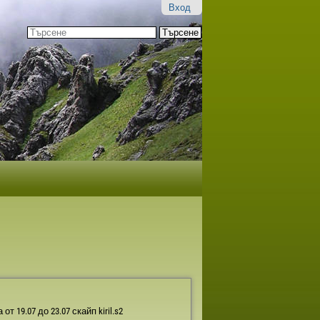
Вход
Търсене
Разширено
търсене...
19.07 до 23.07 скайп kiril.s2