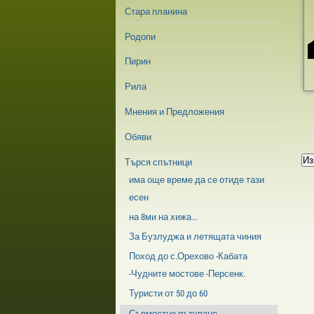
Стара планина
Родопи
Пирин
Рила
Мнения и Предложения
Обяви
Търся спътници
има още време да се отиде тази
есен
на 8ми на хижа...
За Бузлуджа и летящата чиния
Поход до с.Орехово -Кабата
-Чудните мостове -Персенк.
Туристи от 50 до 60
Съвместно пътуване