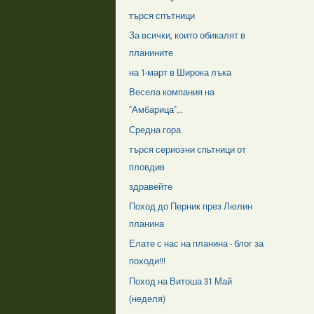
търся спътници
За всички, които обикалят в
планините
на 1-март в Широка лъка
Весела компания на
"Амбарица"...
Средна гора
търся сериоэни спьтници от
пловдив
здравейте
Поход до Перник през Люлин
планина
Елате с нас на планина - блог за
походи!!!
Поход на Витоша 31 Май
(неделя)