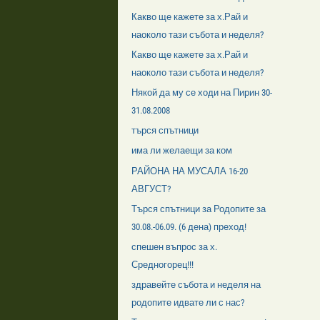
Какво ще кажете за х.Рай и
наоколо тази събота и неделя?
Какво ще кажете за х.Рай и
наоколо тази събота и неделя?
Някой да му се ходи на Пирин 30-
31.08.2008
търся спътници
има ли желаещи за ком
РАЙОНА НА МУСАЛА 16-20
АВГУСТ?
Търся спътници за Родопите за
30.08.-06.09. (6 дена) преход!
спешен въпрос за х.
Средногорец!!!
здравейте събота и неделя на
родопите идвате ли с нас?