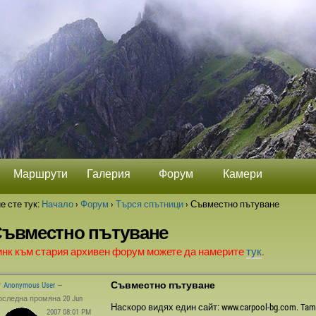
Маршрути
Галерия
Форум
Камери
е сте тук:
Начало
›
Форум
›
Търся спътници
›
Съвместно пътуване
ъвместно пътуване
инк към стария архивен форум можете да намерите
тук
.
Съвместно пътуване
т
Anonymous User
—
оследна промяна 20 Jun
Наскоро видях един сайт: www.carpool-bg.com. Ta
2007 08:01 PM