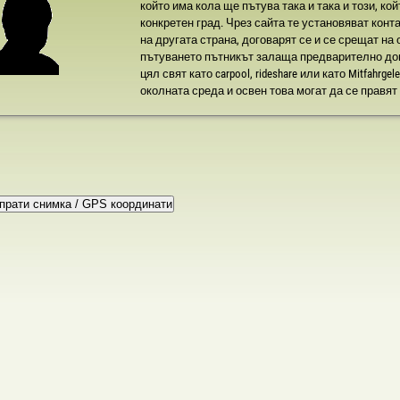
който има кола ще пътува така и така и този, кой
конкретен град. Чрез сайта те установяват кон
на другата страна, договарят се и се срещат на
пътуването пътникът залаща предварително дого
цял свят като carpool, rideshare или като Mitfahrge
околната среда и освен това могат да се правят