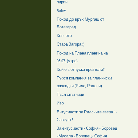
пирин
Botev
Поход до връх Мургаш от
Ботевград
Кончето
Стара Загора :)
Поход на Плана планина на
05.07. (утре)
Кой е в отпуска през юли?
Търся компания за планински
разходки (Рила, Родопи)
Тъся спътници
Иво
Ентусиасти за Рилските езера 1-
2 август?
За ентусиасти - София - Боровец
- Мусала - Боровец - София