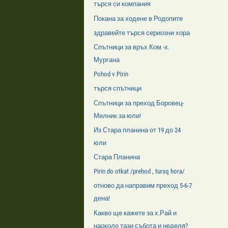
търся си компания
Покана за ходене в Родопите
здравейте търся сериозни хора
Спътници за връх Ком -х.
Мургана
Pohod v Pirin
търся спътници
Спътници за преход Боровец-
Мелник за юли!
Из Стара планина от 19 до 24
юли
Стара Планина
Pirin do otkat /prehod , tursq hora/
отново да направим преход 5-6-7
дена!
Какво ще кажете за х.Рай и
наоколо тази събота и неделя?