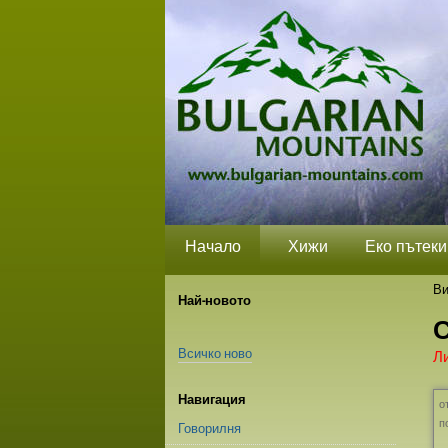
Прескачане
Лични
Секции
на
средства
съдържание.
|
Прескачане
до
навигация
Начало
Хижи
Еко пътеки
Ви
Най-новото
С
Всичко ново
Л
Навигация
о
п
Говорилня