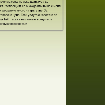
то няма кола, но иска да пътува до
такт. Желаещият се обажда или пише е-мейл
 определено място на тръгване. За
ворена цена. Тази услуга е известна по
legenheit. Така се намаляват вредите за
 нови запознанства!