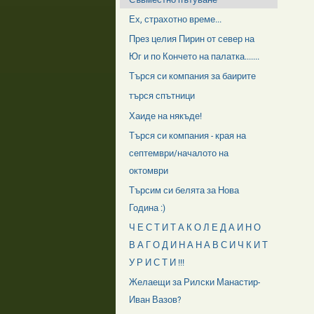
Ех, страхотно време...
През целия Пирин от север на
Юг и по Кончето на палатка.......
Търся си компания за баирите
търся спътници
Хаиде на някъде!
Търся си компания - края на
септември/началото на
октомври
Търсим си белята за Нова
Година :)
Ч Е С Т И Т А К О Л Е Д А И Н О
В А Г О Д И Н А Н А В С И Ч К И Т
У Р И С Т И !!!
Желаещи за Рилски Манастир-
Иван Вазов?