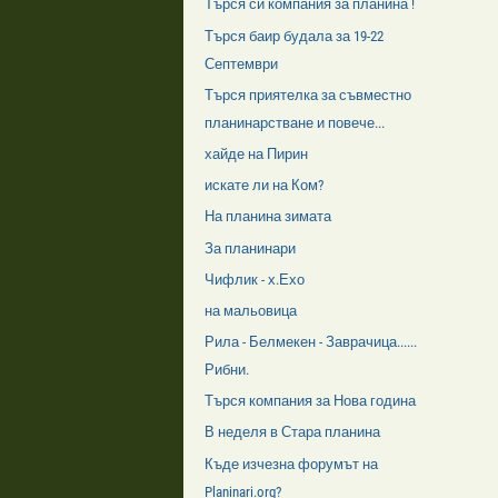
Търся си компания за планина !
Търся баир будала за 19-22
Септември
Търся приятелка за съвместно
планинарстване и повече...
хайде на Пирин
искате ли на Ком?
На планина зимата
За планинари
Чифлик - х.Ехо
на мальовица
Рила - Белмекен - Заврачица......
Рибни.
Търся компания за Нова година
В неделя в Стара планина
Къде изчезна форумът на
Planinari.org?