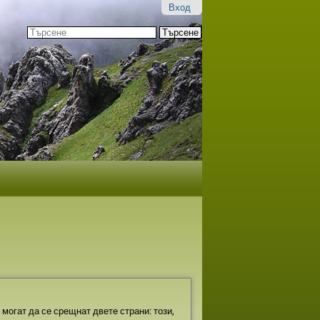
Вход
Търсене
Разширено
търсене...
m могат да се срещнат двете страни: този,