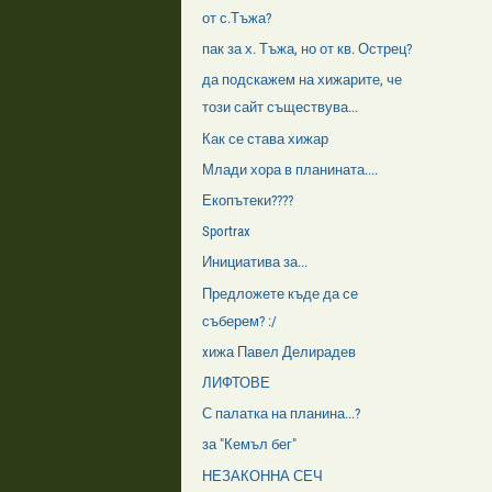
от с.Тъжа?
пак за х. Тъжа, но от кв. Острец?
да подскажем на хижарите, че
този сайт съществува...
Как се става хижар
Млади хора в планината....
Екопътеки????
Sportrax
Инициатива за...
Предложете къде да се
съберем? :/
xижа Павел Делирадев
ЛИФТОВЕ
С палатка на планина...?
за "Кемъл бег"
НЕЗАКОННА СЕЧ