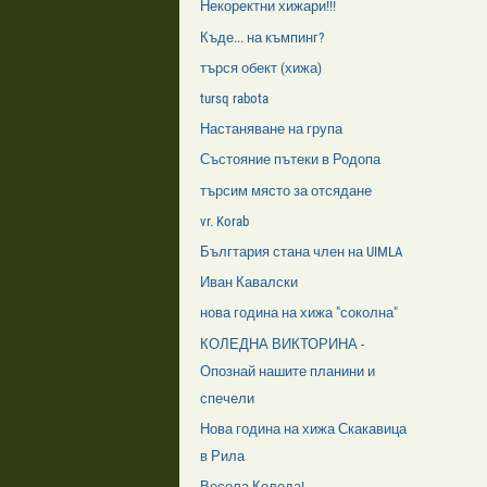
Некоректни хижари!!!
Къде... на къмпинг?
търся обект (хижа)
tursq rabota
Настаняване на група
Състояние пътеки в Родопа
търсим място за отсядане
vr. Korab
Бългтария стана член на UIMLA
Иван Кавалски
нова година на хижа "соколна"
КОЛЕДНА ВИКТОРИНА -
Опознай нашите планини и
спечели
Нова година на хижа Скакавица
в Рила
Весела Коледа!