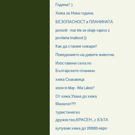
Година? :)
Хижа за Нова година.
БЕЗОПАСНОСТ в ПЛАНИНАТА
pomo6t - mai 6te se okaje vapros s
povi6ena trudnost:))
Как да станем хижари?
Поведението на дивите животни.
Изоставени села по
Българските планини.
хижа Скакавица
snow in May - Rila Lakes?
От хижа Узана до хижа
Мазалат???
туристическо
дружество,КРАСЕН ,.с БЪТА
купувам хижа до 200000 евро