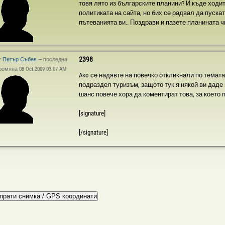
товя лято из българските планини? И къде ходит
политиката на сайта, но бих се радвал да пуска
пътеванията ви.. Поздрави и пазете планината чи
2398
т
Петър Събев
—
последна
ромяна 08 Oct 2009 03:07 AM
Aкo се надявте на повечко откликнали по темата, 
подраздел туризъм, защото тук я някой ви даде 
шанс повече хора да коментират това, за което пи
[signature]
[/signature]