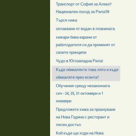
Транспорт от София за Алеко?
Национален поход за Рила'09
Търся хижа
оплакване от водач в планината
хижари бива карани от
работодателя си да променят от
своите принципи
Чудо в Югозападна Рила!
Къде обикаляхте това лято и къде
обикаляте през есента?
Обучения срещу незаконната
сеч - 24, 25, 31 октомври и 1
ноември
Предложете хижа за празнуване
на Нова Година с ресторант и
лесен достъп.
Кой къде ще ходи на Нова