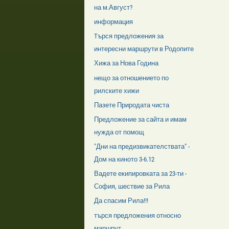
на м.Август?
информация
Tърся предложения за
интересни маршрути в Родопите
Хижа за Нова Година
нещо за отношението по
рилските хижи
Пазете Природата чиста
Предложение за сайта и имам
нужда от помощ
"Дни на предизвикателствата" -
Дом на киното 3-6.12
Вадете екипировката за 23-ти -
София, шествие за Рила
Да спасим Рила!!!
търся предложения относно
маршрут