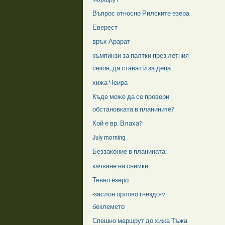
Въпрос относно Рилските езера
Еверест
връх Арарат
къмпинзи за палтки през летния
сезон, да стават и за деца
хижа Чеира
Къде може да се провери
обстановката в планините?
Кой е вр. Влаха?
July morning
Беззаконие в планината!
качване на снимки
Тевно езеро
-заслон орлово гнездо-м
беклемето
Спешно маршрут до хижа Тъжа