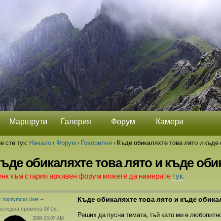
Маршрути
Галерия
Форум
Камери
е сте тук:
Начало
›
Форум
›
Говорилня
›
Къде обикаляхте това лято и къде 
ъде обикаляхте това лято и къде оби
инк към стария архивен форум можете да намерите
тук
.
Къде обикаляхте това лято и къде обикал
т
Anonymous User
—
оследна промяна 08 Oct
Реших да пусна темата, тъй като ми е любопитн
2009 03:07 AM