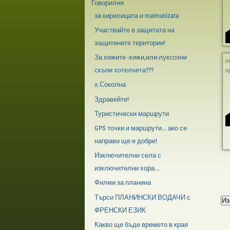
Говорилня
за кирилицата и maimunizata
Участвайте в защитата на
защитените територии!
За хижите -хижи,или-луксозни
о
скъпи хотелчета???
п
х.Соколна
Здравейте!
Туристически маршрути
GPS точки и маршрути... ако се
направи ще е добре!
Изключителни села с
изключителни хора...
Филми за планина
Търси ПЛАНИНСКИ ВОДАЧИ с
ФРЕНСКИ ЕЗИК
Какво ще бъде времето в края