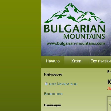
Прескачане
Лични
Секции
на
средства
съдържание.
|
Прескачане
до
навигация
Начало
Хижи
Еко пътеки
Ви
Най-новото
К
xижа Момчил юнак
Л
Всичко ново
о
п
Навигация