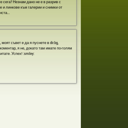
е сега? Незнам дано не е в разрив с
те и линкове към галерии и снимки от
ста...
моят съвет е да я пуснете в dir.bg,
коментар, я не, докато там имате по-голям
тате. Успех! :smiley: