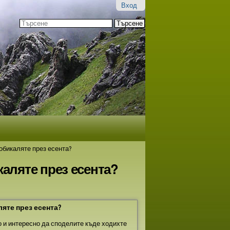
Вход
Търсене
Разширено
търсене...
обикаляте през есента?
каляте през есента?
яте през есента?
о и интересно да споделите къде ходихте