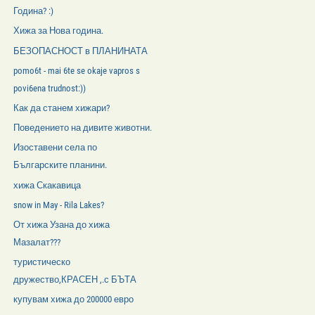
Година? :)
Хижа за Нова година.
БЕЗОПАСНОСТ в ПЛАНИНАТА
pomo6t - mai 6te se okaje vapros s
povi6ena trudnost:))
Как да станем хижари?
Поведението на дивите животни.
Изоставени села по
Българските планини.
хижа Скакавица
snow in May - Rila Lakes?
От хижа Узана до хижа
Мазалат???
туристическо
дружество,КРАСЕН ,.с БЪТА
купувам хижа до 200000 евро