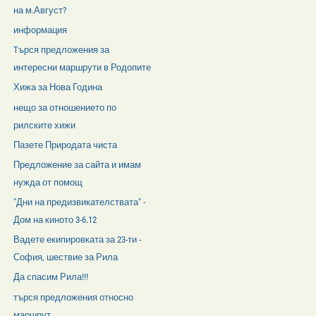
на м.Август?
информация
Tърся предложения за
интересни маршрути в Родопите
Хижа за Нова Година
нещо за отношението по
рилските хижи
Пазете Природата чиста
Предложение за сайта и имам
нужда от помощ
"Дни на предизвикателствата" -
Дом на киното 3-6.12
Вадете екипировката за 23-ти -
София, шествие за Рила
Да спасим Рила!!!
търся предложения относно
маршрут