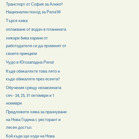
Транспорт от София за Алеко?
Национален поход за Рила'09
Търся хижа
оплакване от водач в планината
хижари бива карани от
работодателя си да променят от
своите принципи
Чудо в Югозападна Рила!
Къде обикаляхте това лято и
къде обикаляте през есента?
Обучения срещу незаконната
сеч - 24, 25, 31 октомври и 1
ноември
Предложете хижа за празнуване
на Нова Година с ресторант и
лесен достъп.
Кой къде ще ходи на Нова