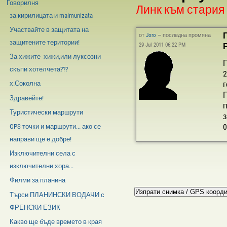
Говорилня
Линк към стари
за кирилицата и maimunizata
Участвайте в защитата на
от
Joro
—
последна промяна
защитените територии!
Р
29 Jul 2011 06:22 PM
За хижите -хижи,или-луксозни
П
скъпи хотелчета???
2
х.Соколна
г
П
Здравейте!
п
Туристически маршрути
з
0
GPS точки и маршрути... ако се
направи ще е добре!
Изключителни села с
изключителни хора...
Филми за планина
Търси ПЛАНИНСКИ ВОДАЧИ с
ФРЕНСКИ ЕЗИК
Какво ще бъде времето в края