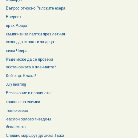
Въпрос относно Рилските езера
Еверест
връх Арарат
къмпинзи за палтки през летния
сезон, да стават и за деца
хижа Чеира
Къде може да се провери
обстановката в планините?
Кой е вр. Влаха?
July morning
Беззаконие в планината!
качване на снимки
Тевно езеро
-заслон орлово гнездо-м
беклемето
Спешно маршрут до хижа Тъжа