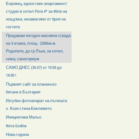
Боровец, едностаен апартамент/
студио в хотел Flora 4* за 40лв на
нощувка, независимо от броя на
гостите.
Продавам изгодно масивна сграда
на 3 етажа, площ - 2300кв.м.
Родопите, до гр.Лъки, за хотел,
хижа, санаториум
САМО ДНЕС (30.07) от 10:00 до
14:00 !
Първият сайт за планинско
бягане в България
Изгубен фотоапарат на пътеката
х. Козя стена-Беклемето.
Инициатива Мальо
Nova Godina
Нова година