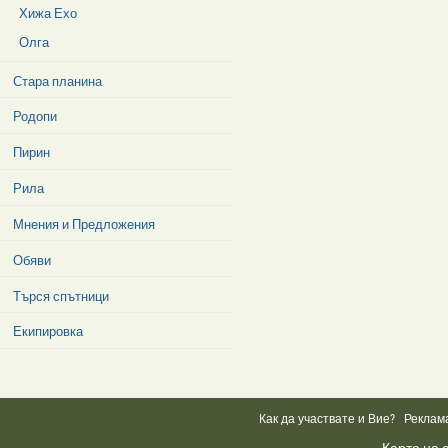
Хижа Ехо
Олга
Стара планина
Родопи
Пирин
Рила
Мнения и Предложения
Обяви
Търся спътници
Екипировка
Facebook
Like
Box
Как да участвате и Вие?
Реклам