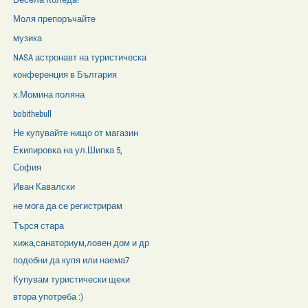
Моля препоръчайте
музика
NASA астронавт на туристическа
конференция в България
х.Момина поляна
bobithebull
Не купувайте нищо от магазин
Екипировка на ул.Шипка 5,
София
Иван Кавалски
не мога да се регистрирам
Търся стара
хижа,санаториум,ловен дом и др
подобни да купя или наема7
Купувам туристически щеки
втора употреба :)