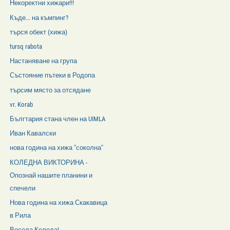
Некоректни хижари!!!
Къде... на къмпинг?
търся обект (хижа)
tursq rabota
Настаняване на група
Състояние пътеки в Родопа
търсим място за отсядане
vr. Korab
Бългтария стана член на UIMLA
Иван Кавалски
нова година на хижа "соколна"
КОЛЕДНА ВИКТОРИНА -
Опознай нашите планини и
спечели
Нова година на хижа Скакавица
в Рила
Весела Коледа!