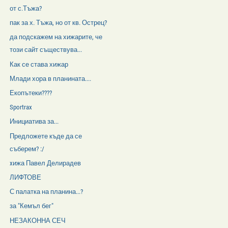
от с.Тъжа?
пак за х. Тъжа, но от кв. Острец?
да подскажем на хижарите, че
този сайт съществува...
Как се става хижар
Млади хора в планината....
Екопътеки????
Sportrax
Инициатива за...
Предложете къде да се
съберем? :/
xижа Павел Делирадев
ЛИФТОВЕ
С палатка на планина...?
за "Кемъл бег"
НЕЗАКОННА СЕЧ