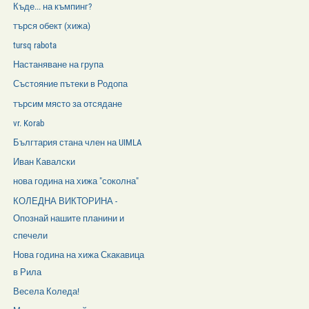
Къде... на къмпинг?
търся обект (хижа)
tursq rabota
Настаняване на група
Състояние пътеки в Родопа
търсим място за отсядане
vr. Korab
Бългтария стана член на UIMLA
Иван Кавалски
нова година на хижа "соколна"
КОЛЕДНА ВИКТОРИНА -
Опознай нашите планини и
спечели
Нова година на хижа Скакавица
в Рила
Весела Коледа!