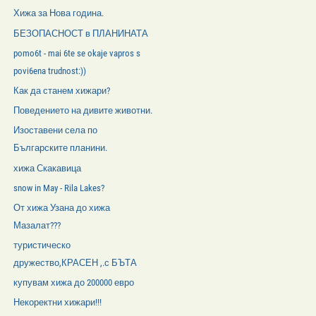
Хижа за Нова година.
БЕЗОПАСНОСТ в ПЛАНИНАТА
pomo6t - mai 6te se okaje vapros s
povi6ena trudnost:))
Как да станем хижари?
Поведението на дивите животни.
Изоставени села по
Българските планини.
хижа Скакавица
snow in May - Rila Lakes?
От хижа Узана до хижа
Мазалат???
туристическо
дружество,КРАСЕН ,.с БЪТА
купувам хижа до 200000 евро
Некоректни хижари!!!