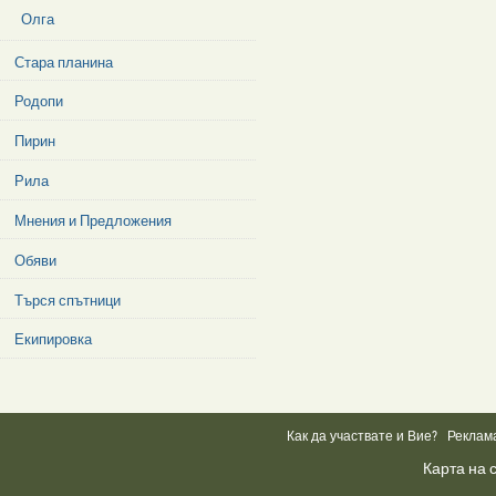
Олга
Стара планина
Родопи
Пирин
Рила
Мнения и Предложения
Обяви
Търся спътници
Екипировка
Facebook
Like
Box
Как да участвате и Вие?
Реклам
Карта на 