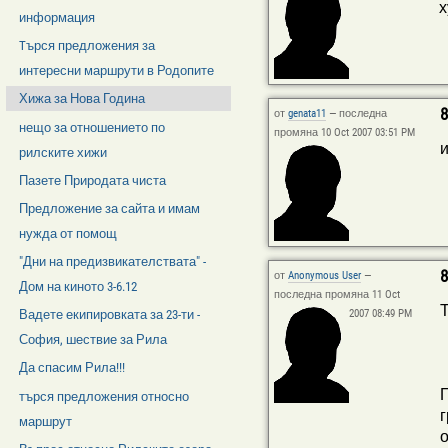
х
информация
Tърся предложения за
интересни маршрути в Родопите
Хижа за Нова Година
8
от
genata11
—
последна
нещо за отношението по
промяна 10 Oct 2007 03:51 PM
и
рилските хижи
Пазете Природата чиста
Предложение за сайта и имам
нужда от помощ
"Дни на предизвикателствата" -
8
от
Anonymous User
—
Дом на киното 3-6.12
последна промяна 11 Oct
Вадете екипировката за 23-ти -
2007 08:49 PM
София, шествие за Рила
Да спасим Рила!!!
П
търся предложения относно
г
маршрут
о