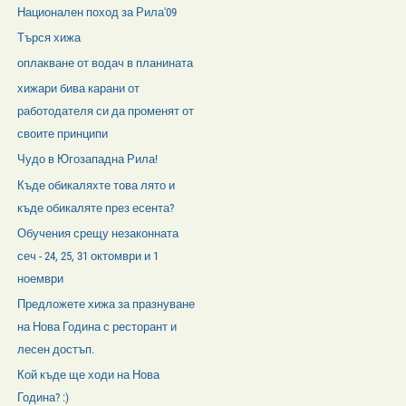
Национален поход за Рила'09
Търся хижа
оплакване от водач в планината
хижари бива карани от
работодателя си да променят от
своите принципи
Чудо в Югозападна Рила!
Къде обикаляхте това лято и
къде обикаляте през есента?
Обучения срещу незаконната
сеч - 24, 25, 31 октомври и 1
ноември
Предложете хижа за празнуване
на Нова Година с ресторант и
лесен достъп.
Кой къде ще ходи на Нова
Година? :)