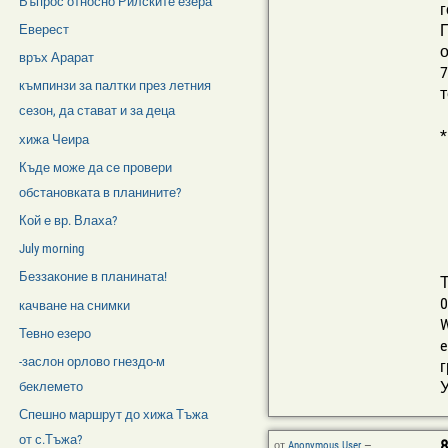
Въпрос относно Рилските езера
г
П
Еверест
о
връх Арарат
7
къмпинзи за палтки през летния
т
сезон, да стават и за деца
*
хижа Чеира
Къде може да се провери
обстановката в планините?
Кой е вр. Влаха?
July morning
Беззаконие в планината!
Т
0
качване на снимки
W
Тевно езеро
e
-заслон орлово гнездо-м
беклемето
Спешно маршрут до хижа Тъжа
от с.Тъжа?
8
от
Anonymous User
—