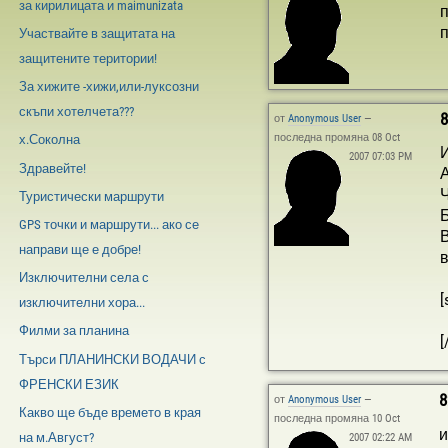
за кирилицата и maimunizata
п
п
Участвайте в защитата на
защитените територии!
За хижите -хижи,или-луксозни
скъпи хотелчета???
8
от
Anonymous User
—
последна промяна 08 Oct
х.Соколна
И
2007 07:03 PM
Здравейте!
А
Ч
Туристически маршрути
Б
GPS точки и маршрути... ако се
В
направи ще е добре!
в
Изключителни села с
[
изключителни хора...
Филми за планина
[
Търси ПЛАНИНСКИ ВОДАЧИ с
ФРЕНСКИ ЕЗИК
8
от
Anonymous User
—
Какво ще бъде времето в края
последна промяна 10 Oct
и
на м.Август?
2007 02:22 AM