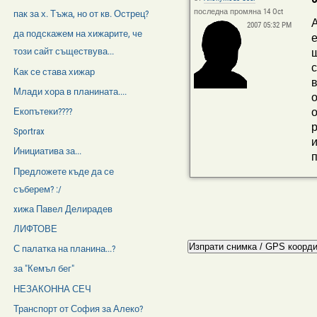
последна промяна 14 Oct
пак за х. Тъжа, но от кв. Острец?
А
2007 05:32 PM
да подскажем на хижарите, че
е
щ
този сайт съществува...
с
Как се става хижар
в
Млади хора в планината....
о
о
Екопътеки????
р
Sportrax
и
Инициатива за...
п
Предложете къде да се
съберем? :/
xижа Павел Делирадев
ЛИФТОВЕ
С палатка на планина...?
за "Кемъл бег"
НЕЗАКОННА СЕЧ
Транспорт от София за Алеко?