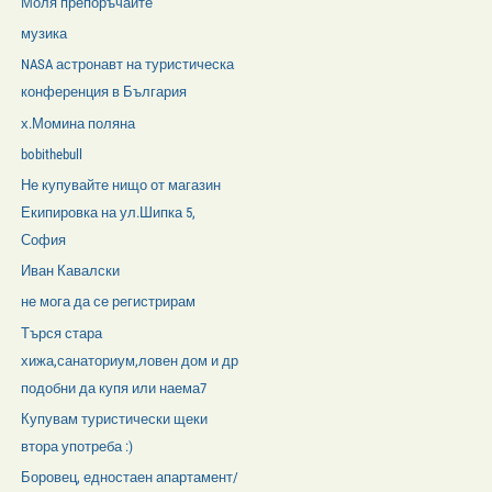
Моля препоръчайте
музика
NASA астронавт на туристическа
конференция в България
х.Момина поляна
bobithebull
Не купувайте нищо от магазин
Екипировка на ул.Шипка 5,
София
Иван Кавалски
не мога да се регистрирам
Търся стара
хижа,санаториум,ловен дом и др
подобни да купя или наема7
Купувам туристически щеки
втора употреба :)
Боровец, едностаен апартамент/