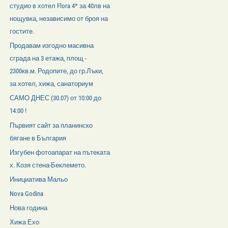
студио в хотел Flora 4* за 40лв на
нощувка, независимо от броя на
гостите.
Продавам изгодно масивна
сграда на 3 етажа, площ -
2300кв.м. Родопите, до гр.Лъки,
за хотел, хижа, санаториум
САМО ДНЕС (30.07) от 10:00 до
14:00 !
Първият сайт за планинско
бягане в България
Изгубен фотоапарат на пътеката
х. Козя стена-Беклемето.
Инициатива Мальо
Nova Godina
Нова година
Хижа Ехо