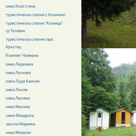
xижа Козя стена
туристическа спалня с.Козичино
туристическа спалня "Козница" -
гр.Тетевен
туристическа спалня гара
Кръстец
Къмпинг Чумерна
xижа Леденика
xижа Лескова
xижа Луда Камчия
xижа Люляк
xижа Люляка
xижа Малина
хижа Мандрата
заслон Маринка
xижа Мазалат