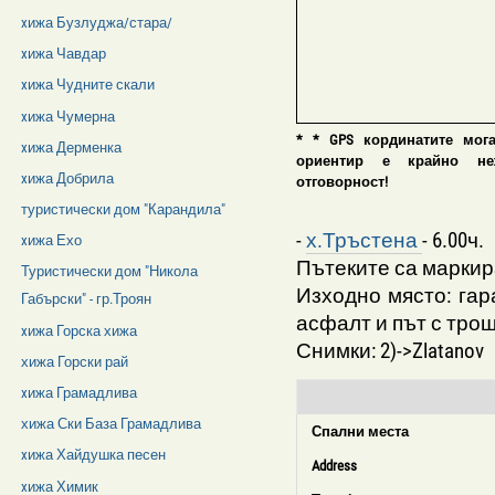
xижа Бузлуджа/стара/
xижа Чавдар
xижа Чудните скали
xижа Чумерна
* * GPS кординатите мог
xижа Дерменка
ориентир е крайно нежел
xижа Добрила
отговорност!
туристически дом "Карандила"
-
х.Тръстена
- 6.00ч.
xижа Ехо
Пътеките са маркир
Туристически дом "Никола
Изходно място: гара
Габърски" - гр.Троян
асфалт и път с тро
xижа Горска хижа
Снимки: 2)->Zlatanov
хижа Горски рай
xижа Грамадлива
хижа Ски База Грамадлива
Спални места
xижа Хайдушка песен
Address
xижа Химик