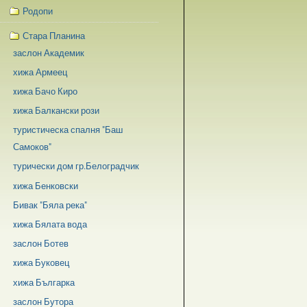
Родопи
Стара Планина
заслон Академик
хижа Армеец
xижа Бачо Киро
xижа Балкански рози
туристическа спалня "Баш
Самоков"
турически дом гр.Белоградчик
xижа Бенковски
Бивак "Бяла река"
xижа Бялата вода
заслон Ботев
xижа Буковец
хижа Българка
заслон Бутора