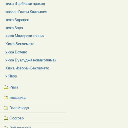
xижа Върбишки проход
заслон Голям Кадемлия
xижа Здравец
xижа Зора
хижа Мадарски конник
Хижа Беклемето
хижа Ботево
хижа Бузлуджа нова(голяма)
Хижа Извора - Беклемето
х.Явор
Рила
Беласица
Голо бърдо
Осогово