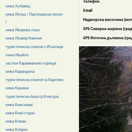
Телефон
xижа Хубавец
E-mail
xижа Янтра / Партизанска песен
Надморска височина (мет
/
GPS Северна ширина (град
xижа Яворова лъка
GPS Източна дължина (гра
xижа Язовир Камчия
туристическа спалня с.Игнатица
хижа Ивайло
заслон Караиваново хорище
xижа Карандила
туристическа спалня гр.Карлово
xижа Кашана
туристическа база гр.Клисура
xижа Ком/нова/
xижа Ком/стара/
xижа Коман
xижа Копрен