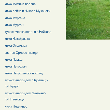
xижа Момина поляна
xижа Койна и Никола Мукански
xижа Мургана
xижа Мургаш
туристическа спалня с.Нейково
xижа Незабравка
xижа Околчица
заслон Орлово гнездо
xижа Паскал
xижа Петрохан
xижа Петрохански проход
туристически дом "Здравец" -
гр.Пирдоп
туристически дом "Балкан" -
гр.Плачковци
хижа Планинец