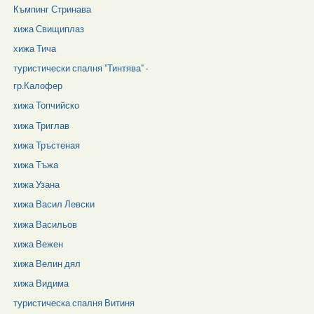
Къмпинг Стринава
xижа Свищиплаз
хижа Тича
туристически спалня "Тинтява" -
гр.Калофер
xижа Топчийско
xижа Триглав
xижа Тръстеная
xижа Тъжа
xижа Узана
xижа Васил Левски
xижа Васильов
xижа Вежен
xижа Велин дял
xижа Видима
туристическа спалня Витиня