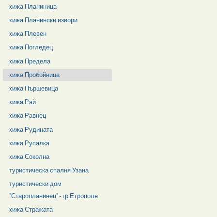
xижа Планиница
xижа Планински извори
xижа Плевен
xижа Погледец
xижа Предела
xижа Пробойница
xижа Пършевица
xижа Рай
xижа Равнец
xижа Рудината
xижа Русалка
xижа Соколна
туристическа спалня Узана
туристически дом
"Старопланинец" - гр.Етрополе
xижа Стражата