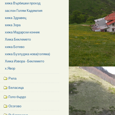
xижа Върбишки проход
заслон Голям Кадемлия
xижа Здравец
xижа Зора
хижа Мадарски конник
Хижа Беклемето
хижа Ботево
хижа Бузлуджа нова(голяма)
Хижа Извора - Беклемето
х.Явор
Рила
Беласица
Голо бърдо
Осогово