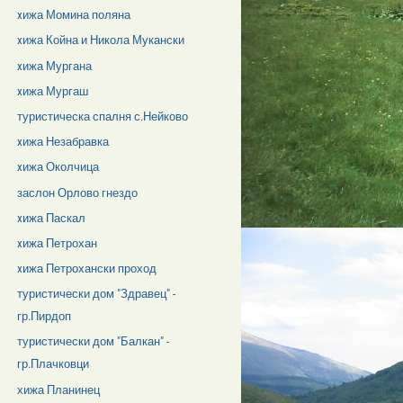
xижа Момина поляна
xижа Койна и Никола Мукански
xижа Мургана
xижа Мургаш
туристическа спалня с.Нейково
xижа Незабравка
xижа Околчица
заслон Орлово гнездо
xижа Паскал
xижа Петрохан
xижа Петрохански проход
туристически дом "Здравец" -
гр.Пирдоп
туристически дом "Балкан" -
гр.Плачковци
хижа Планинец