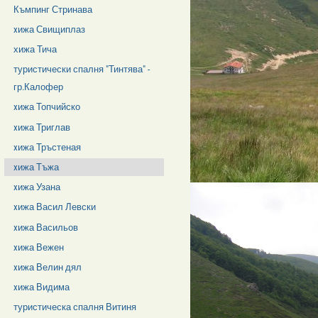
Къмпинг Стринава
xижа Свищиплаз
хижа Тича
туристически спалня "Тинтява" -
гр.Калофер
xижа Топчийско
xижа Триглав
xижа Тръстеная
xижа Тъжа
xижа Узана
xижа Васил Левски
xижа Васильов
xижа Вежен
xижа Велин дял
xижа Видима
туристическа спалня Витиня