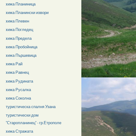
xижа Планиница
xижа Планински извори
xижа Плевен
xижа Погледец
xижа Предела
xижа Пробойница
xижа Пършевица
xижа Рай
xижа Равнец
xижа Рудината
xижа Русалка
xижа Соколна
туристическа спалня Узана
туристически дом
"Старопланинец" - гр.Етрополе
xижа Стражата