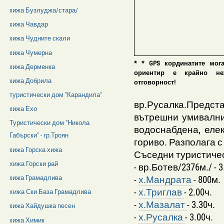
xижа Бузлуджа/стара/
xижа Чавдар
xижа Чудните скали
xижа Чумерна
* * GPS кординатите мог
xижа Дерменка
ориентир е крайно нежел
xижа Добрила
отговорност!
туристически дом "Карандила"
вр.Русалка.Предст
xижа Ехо
вътрешни умивални
Туристически дом "Никола
водоснабдена, еле
Габърски" - гр.Троян
гориво. Разполага с
xижа Горска хижа
Съседни туристичес
хижа Горски рай
- вр.Ботев/2376м./ - 3
-
х.Мандрата
- 800м.
xижа Грамадлива
-
х.Триглав
- 2.00ч.
хижа Ски База Грамадлива
-
х.Мазалат
- 3.30ч.
xижа Хайдушка песен
-
х.Русалка
- 3.00ч.
xижа Химик