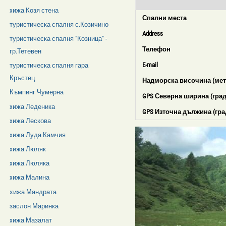
xижа Козя стена
Спални места
туристическа спалня с.Козичино
Address
туристическа спалня "Козница" -
Телефон
гр.Тетевен
E-mail
туристическа спалня гара
Кръстец
Надморска височина (мет
Къмпинг Чумерна
GPS Северна ширина (град
xижа Леденика
GPS Източна дължина (гра
xижа Лескова
xижа Луда Камчия
xижа Люляк
xижа Люляка
xижа Малина
хижа Мандрата
заслон Маринка
xижа Мазалат