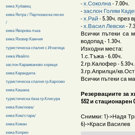
-
х.Соколна
- 7.00ч.
xижа Хубавец
-
заслон Голям Кад
xижа Янтра / Партизанска песен
-
х.Рай
- 5.30ч. през 
/
-
х.Васил Левски
- 7.
xижа Яворова лъка
Всички пътеки са м
xижа Язовир Камчия
водопад - 1.30ч.
Изходни места:
туристическа спалня с.Игнатица
1.с.Тъжа - 6.00ч.
хижа Ивайло
2.гр.Калофер - 5.30ч.
заслон Караиваново хорище
3.гр.Априлци/кв.Остр
xижа Карандила
Всички пътеки са м
туристическа спалня гр.Карлово
xижа Кашана
Резервациите за хи
туристическа база гр.Клисура
552 и стационарен 
xижа Ком/нова/
Снимки: 1)->Надя Тр
xижа Ком/стара/
6)->Краси Василев
xижа Коман
xижа Копрен