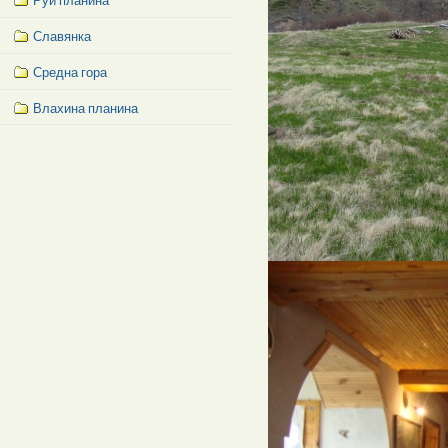
Руй планина
Славянка
Средна гора
Влахина планина
Facebook
Like
Box