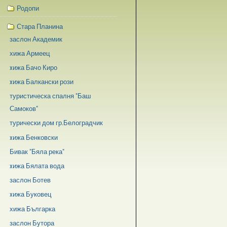
Родопи
Стара Планина
заслон Академик
хижа Армеец
xижа Бачо Киро
xижа Балкански рози
туристическа спалня "Баш
Самоков"
турически дом гр.Белоградчик
xижа Бенковски
Бивак "Бяла река"
xижа Бялата вода
заслон Ботев
xижа Буковец
хижа Българка
заслон Бутора