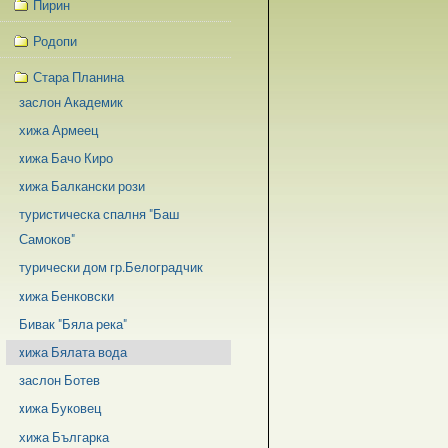
Пирин
Родопи
Стара Планина
заслон Академик
хижа Армеец
xижа Бачо Киро
xижа Балкански рози
туристическа спалня "Баш
Самоков"
турически дом гр.Белоградчик
xижа Бенковски
Бивак "Бяла река"
xижа Бялата вода
заслон Ботев
xижа Буковец
хижа Българка