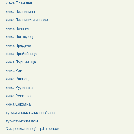
хижа Планинец
xижа Планиница
xижа Планински извори
xижа Плевен
xижа Погледец
xижа Предела
xижа Пробойница
xижа Пършевица
xижа Рай
xижа Равнец
xижа Рудината
xижа Русалка
xижа Соколна
туристическа спалня Узана
туристически дом
"Старопланинец" - гр.Етрополе