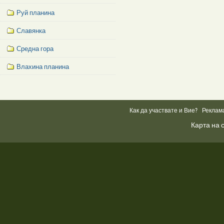
Руй планина
Славянка
Средна гора
Влахина планина
Facebook
Like
Box
Как да участвате и Вие?
Реклам
Карта на 