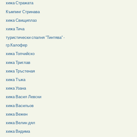
xижа Стражата
Къмпинг Стринава
xижа Свищиплаз
хижа Тича
туристически спалня "Тинтява" -
гр.Калофер
xижа Топчийско
xижа Триглав
xижа Тръстеная
xижа Тъжа
xижа Узана
xижа Васил Левски
xижа Васильов
xижа Вежен
xижа Велин дял
xижа Видима