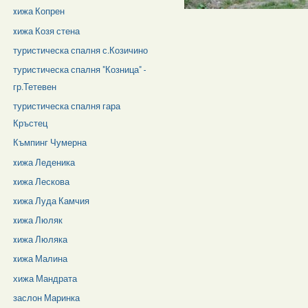
xижа Копрен
xижа Козя стена
туристическа спалня с.Козичино
туристическа спалня "Козница" -
гр.Тетевен
туристическа спалня гара
Кръстец
Къмпинг Чумерна
xижа Леденика
xижа Лескова
xижа Луда Камчия
xижа Люляк
xижа Люляка
xижа Малина
хижа Мандрата
заслон Маринка