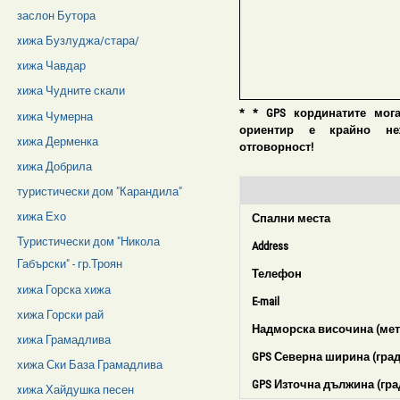
заслон Бутора
xижа Бузлуджа/стара/
xижа Чавдар
xижа Чудните скали
* * GPS кординатите мог
xижа Чумерна
ориентир е крайно нежел
xижа Дерменка
отговорност!
xижа Добрила
туристически дом "Карандила"
xижа Ехо
Спални места
Туристически дом "Никола
Address
Габърски" - гр.Троян
Телефон
xижа Горска хижа
E-mail
хижа Горски рай
Надморска височина (мет
xижа Грамадлива
GPS Северна ширина (град
хижа Ски База Грамадлива
GPS Източна дължина (гра
xижа Хайдушка песен