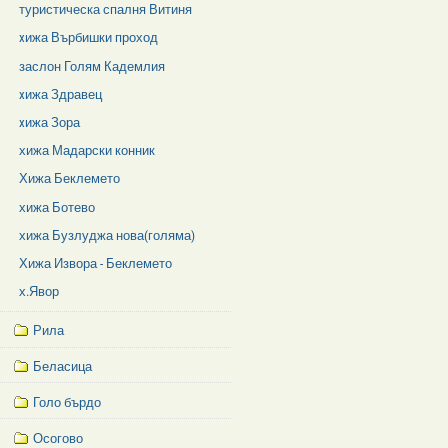
туристическа спалня Витиня
xижа Върбишки проход
заслон Голям Кадемлия
xижа Здравец
xижа Зора
хижа Мадарски конник
Хижа Беклемето
хижа Ботево
хижа Бузлуджа нова(голяма)
Хижа Извора - Беклемето
х.Явор
Рила
Беласица
Голо бърдо
Осогово