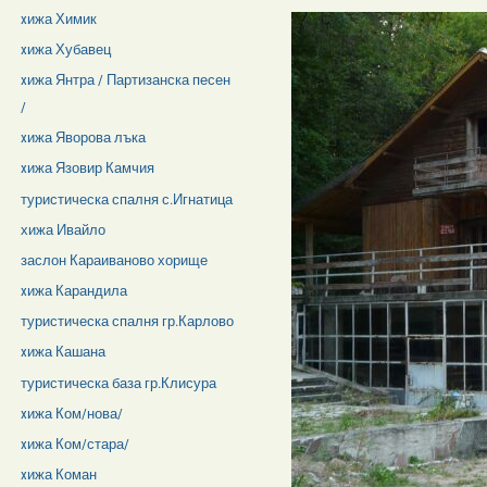
xижа Химик
xижа Хубавец
xижа Янтра / Партизанска песен
/
xижа Яворова лъка
xижа Язовир Камчия
туристическа спалня с.Игнатица
хижа Ивайло
заслон Караиваново хорище
xижа Карандила
туристическа спалня гр.Карлово
xижа Кашана
туристическа база гр.Клисура
xижа Ком/нова/
xижа Ком/стара/
xижа Коман