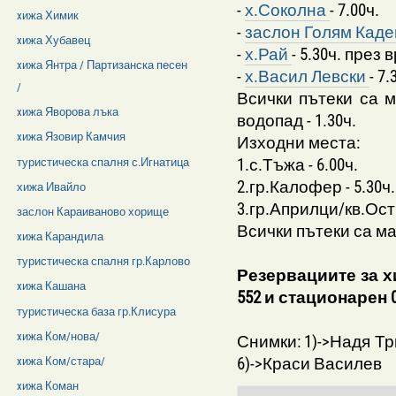
-
х.Соколна
- 7.00ч.
xижа Химик
-
заслон Голям Кад
xижа Хубавец
-
х.Рай
- 5.30ч. през 
xижа Янтра / Партизанска песен
-
х.Васил Левски
- 7.
/
Всички пътеки са м
xижа Яворова лъка
водопад - 1.30ч.
xижа Язовир Камчия
Изходни места:
1.с.Тъжа - 6.00ч.
туристическа спалня с.Игнатица
2.гр.Калофер - 5.30ч.
хижа Ивайло
3.гр.Априлци/кв.Остр
заслон Караиваново хорище
Всички пътеки са м
xижа Карандила
туристическа спалня гр.Карлово
Резервациите за хи
xижа Кашана
552 и стационарен 
туристическа база гр.Клисура
xижа Ком/нова/
Снимки: 1)->Надя Тр
6)->Краси Василев
xижа Ком/стара/
xижа Коман