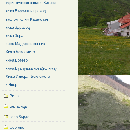
туристическа спалня Витиня
xижа Върбишки проход
заслон Голям Кадемлия
xижа Здравец
xижа Зора
хижа Мадарски конник
Хижа Беклемето
хижа Ботево
хижа Бузлуджа нова(голяма)
Хижа Извора - Беклемето
х.Явор
Рила
Беласица
Голо бърдо
Осогово