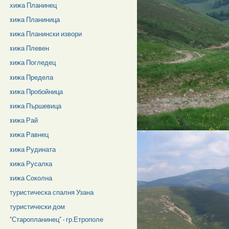
хижа Планинец
xижа Планиница
xижа Планински извори
xижа Плевен
xижа Погледец
xижа Предела
xижа Пробойница
xижа Пършевица
xижа Рай
xижа Равнец
xижа Рудината
xижа Русалка
xижа Соколна
туристическа спалня Узана
туристически дом
"Старопланинец" - гр.Етрополе