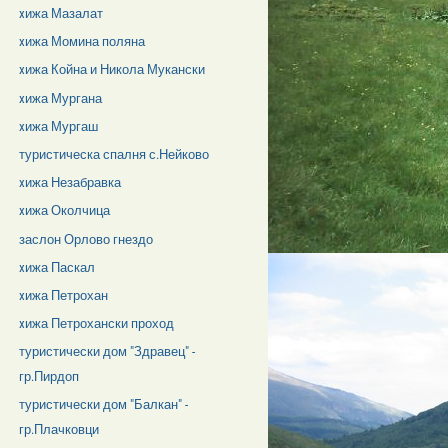
xижа Мазалат
xижа Момина поляна
xижа Койна и Никола Мукански
xижа Мургана
xижа Мургаш
туристическа спалня с.Нейково
xижа Незабравка
xижа Околчица
заслон Орлово гнездо
xижа Паскал
xижа Петрохан
xижа Петрохански проход
туристически дом "Здравец" -
гр.Пирдоп
туристически дом "Балкан" -
гр.Плачковци