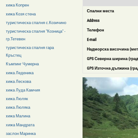
xижа Копрен
Спални места
xижа Козя стена
Address
туристическа спалня с.Козичино
Телефон
туристическа спалня "Козница" -
гр.Тетевен
E-mail
туристическа спалня гара
Надморска височина (мет
Кръстец
GPS Северна ширина (град
Къмпинг Чумерна
GPS Източна дължина (гра
xижа Леденика
xижа Лескова
xижа Луда Камчия
xижа Люляк
xижа Люляка
xижа Малина
хижа Мандрата
заслон Маринка