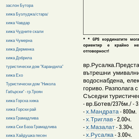
заслон Бутора
xижа Бузлуджа/стара/
xижа Чавдар
xижа Чудните скали
* * GPS кординатите мог
xижа Чумерна
ориентир е крайно нежел
xижа Дерменка
отговорност!
xижа Добрила
вр.Русалка.Предст
туристически дом "Карандила"
вътрешни умивални
xижа Ехо
водоснабдена, еле
Туристически дом "Никола
гориво. Разполага с
Габърски" - гр.Троян
Съседни туристичес
xижа Горска хижа
- вр.Ботев/2376м./ - 3
хижа Горски рай
-
х.Мандрата
- 800м.
-
х.Триглав
- 2.00ч.
xижа Грамадлива
-
х.Мазалат
- 3.30ч.
хижа Ски База Грамадлива
-
х.Русалка
- 3.00ч.
xижа Хайдушка песен