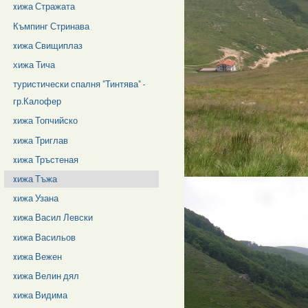
xижа Стражата
Къмпинг Стринава
xижа Свищиплаз
хижа Тича
туристически спалня "Тинтява" -
гр.Калофер
xижа Топчийско
xижа Триглав
xижа Тръстеная
xижа Тъжа
xижа Узана
xижа Васил Левски
xижа Васильов
xижа Вежен
xижа Велин дял
xижа Видима