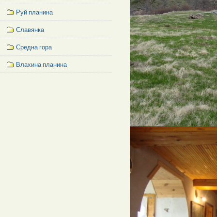
Руй планина
Славянка
Средна гора
Влахина планина
Facebook
Like
Box