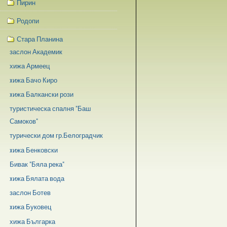
Пирин
Родопи
Стара Планина
заслон Академик
хижа Армеец
xижа Бачо Киро
xижа Балкански рози
туристическа спалня "Баш
Самоков"
турически дом гр.Белоградчик
xижа Бенковски
Бивак "Бяла река"
xижа Бялата вода
заслон Ботев
xижа Буковец
хижа Българка