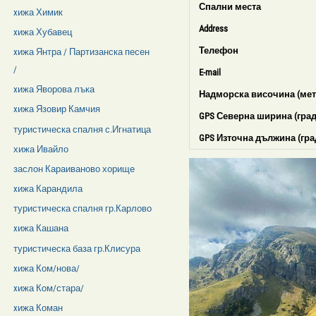
Спални места
xижа Химик
Address
xижа Хубавец
Телефон
xижа Янтра / Партизанска песен
/
E-mail
xижа Яворова лъка
Надморска височина (мет
xижа Язовир Камчия
GPS Северна ширина (град
туристическа спалня с.Игнатица
GPS Източна дължина (гра
хижа Ивайло
заслон Караиваново хорище
xижа Карандила
туристическа спалня гр.Карлово
xижа Кашана
туристическа база гр.Клисура
xижа Ком/нова/
xижа Ком/стара/
xижа Коман