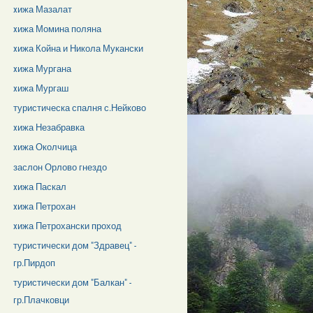
xижа Мазалат
xижа Момина поляна
xижа Койна и Никола Мукански
xижа Мургана
xижа Мургаш
туристическа спалня с.Нейково
xижа Незабравка
xижа Околчица
заслон Орлово гнездо
xижа Паскал
xижа Петрохан
xижа Петрохански проход
туристически дом "Здравец" -
гр.Пирдоп
туристически дом "Балкан" -
гр.Плачковци