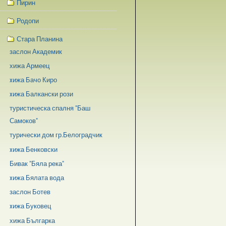
Пирин
Родопи
Стара Планина
заслон Академик
хижа Армеец
xижа Бачо Киро
xижа Балкански рози
туристическа спалня "Баш
Самоков"
турически дом гр.Белоградчик
xижа Бенковски
Бивак "Бяла река"
xижа Бялата вода
заслон Ботев
xижа Буковец
хижа Българка