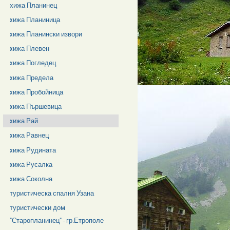
хижа Планинец
xижа Планиница
xижа Планински извори
xижа Плевен
xижа Погледец
xижа Предела
xижа Пробойница
xижа Пършевица
xижа Рай
xижа Равнец
xижа Рудината
xижа Русалка
xижа Соколна
туристическа спалня Узана
туристически дом
"Старопланинец" - гр.Етрополе