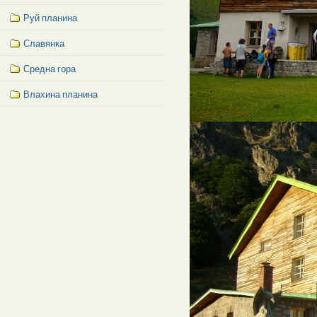
Руй планина
Славянка
Средна гора
Влахина планина
Facebook
Like
Box