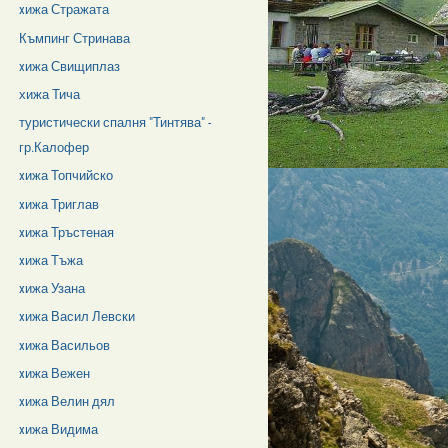
xижа Стражата
Къмпинг Стринава
xижа Свищиплаз
хижа Тича
туристически спалня "Тинтява" -
гр.Калофер
xижа Топчийско
xижа Триглав
xижа Тръстеная
xижа Тъжа
xижа Узана
xижа Васил Левски
xижа Васильов
xижа Вежен
xижа Велин дял
xижа Видима