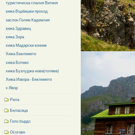
туристическа спалня Витиня
xижа Върбишки проход
заслон Голям Кадемлия
xижа Здравец
xижа Зора
хижа Мадарски конник
Хижа Беклемето
хижа Ботево
хижа Бузлуджа нова(голяма)
Хижа Извора - Беклемето
х.Явор
Рила
Беласица
Голо бърдо
Осогово