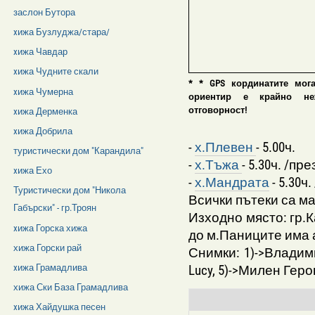
заслон Бутора
xижа Бузлуджа/стара/
xижа Чавдар
xижа Чудните скали
* * GPS кординатите мог
xижа Чумерна
ориентир е крайно нежел
отговорност!
xижа Дерменка
xижа Добрила
-
х.Плевен
- 5.00ч.
туристически дом "Карандила"
-
х.Тъжа
- 5.30ч. /пр
xижа Ехо
-
х.Мандрата
- 5.30ч
Туристически дом "Никола
Всички пътеки са м
Габърски" - гр.Троян
Изходно място: гр.К
xижа Горска хижа
до м.Паниците има 
хижа Горски рай
Снимки: 1)->Владим
Lucy, 5)->Милен Геро
xижа Грамадлива
хижа Ски База Грамадлива
xижа Хайдушка песен