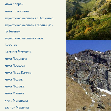
xижа Копрен
xижа Козя стена
туристическа спалня с.Козичино
туристическа спалня "Козница" -
гр.Тетевен
туристическа спалня гара
Кръстец
Къмпинг Чумерна
xижа Леденика
xижа Лескова
xижа Луда Камчия
xижа Люляк
xижа Люляка
xижа Малина
хижа Мандрата
заслон Маринка