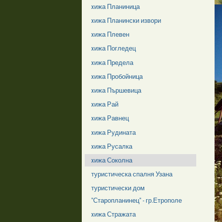
xижа Планиница
xижа Планински извори
xижа Плевен
xижа Погледец
xижа Предела
xижа Пробойница
xижа Пършевица
xижа Рай
xижа Равнец
xижа Рудината
xижа Русалка
xижа Соколна
туристическа спалня Узана
туристически дом
"Старопланинец" - гр.Етрополе
xижа Стражата