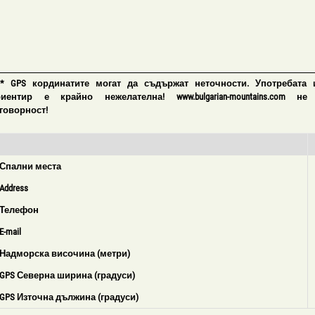
 * GPS кординатите могат да съдържат неточности. Употребата 
риентир е крайно нежелателна! www.bulgarian-mountains.com не
говорност!
Спални места
Address
Телефон
E-mail
Надморска височина (метри)
GPS Северна ширина (градуси)
GPS Източна дължина (градуси)