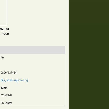
им за
 носи
40
0899/137464
hija_sokolna@mail.bg
1350
42.68978
25.14569