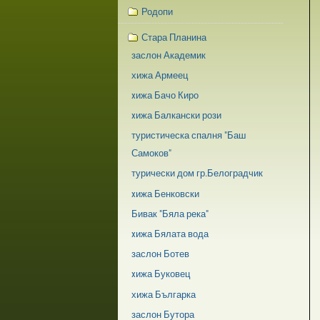
Родопи
Стара Планина
заслон Академик
хижа Армеец
xижа Бачо Киро
xижа Балкански рози
туристическа спалня "Баш
Самоков"
турически дом гр.Белоградчик
xижа Бенковски
Бивак "Бяла река"
xижа Бялата вода
заслон Ботев
xижа Буковец
хижа Българка
заслон Бутора