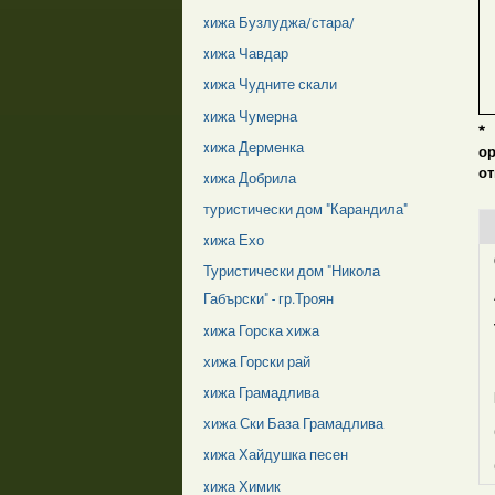
xижа Бузлуджа/стара/
xижа Чавдар
xижа Чудните скали
xижа Чумерна
*
xижа Дерменка
о
от
xижа Добрила
туристически дом "Карандила"
xижа Ехо
Туристически дом "Никола
Габърски" - гр.Троян
xижа Горска хижа
хижа Горски рай
xижа Грамадлива
хижа Ски База Грамадлива
xижа Хайдушка песен
xижа Химик