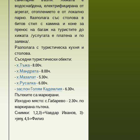
водоснабдена, електрифицирана от
агрегат, отоплението е от локално
парно. Rазполага със столова в
битов стил с камина и коне за
пренос на багаж на туристите до
хижата /услугата е платена и по
заявка/.
Разполага с туристическа кухня и
столова.
Съседни туристически обекти:
-
х.Тъжа
- 8.00ч.
-
х.Мандрата
- 8.00ч.
-
х.Мазалат
- 5.30ч.
-
х.Русалка
- 6.00ч.
-
заслон Голям Кадемлия
- 6.30ч.
Пътеките са маркирани.
Изходно място: с.Габарево - 2.30ч. по
маркирана пътека.
Снимки: 1,2,3)->Чавдар Иванов, 3)-
>jeny, 4,5->Филиз