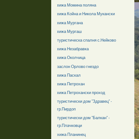
xижа Момина поляна
xижа Койна и Никола Мукански
xижа Мургана
xижа Мургаш
туристическа спалня с.Нейково
xижа Незабравка
xижа Околчица
заслон Орлово гнездо
xижа Паскал
xижа Петрохан
xижа Петрохански проход
туристически дом "Здравец" -
гр.Пирдоп
туристически дом "Балкан" -
гр.Плачковци
хижа Планинец