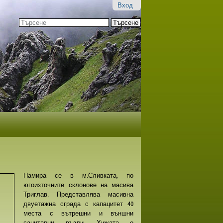
Вход
Търсене
Разширено
търсене...
Намира се в м.Сливката, по
югоизточните склонове на масива
Триглав. Представлява масивна
двуетажна сграда с капацитет 40
места с вътрешни и външни
санитарни възли. Хижата е