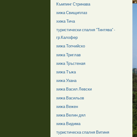
Къмпинг Стринава
xижа Свищиплаз
хижа Тича
туристически спалня "Тинтява" -
гр.Калофер
xижа Топчийско
xижа Триглав
xижа Тръстеная
xижа Тъжа
xижа Узана
xижа Васил Левски
xижа Васильов
xижа Вежен
xижа Велин дял
xижа Видима
туристическа спалня Витиня