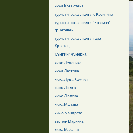
xижа Козя стена
туристическа спалня с.Козичино
туристическа спалня "Козница" -
гр.Тетевен
туристическа спалня гара
Кръстец
Къмпинг Чумерна
xижа Леденика
xижа Лескова
xижа Луда Камчия
xижа Люляк
xижа Люляка
xижа Малина
хижа Мандрата
заслон Маринка
xижа Мазалат