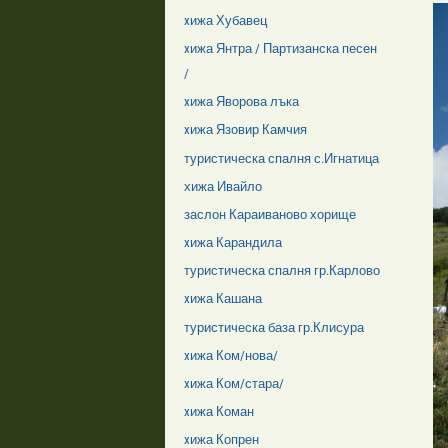
xижа Хубавец
xижа Янтра / Партизанска песен
/
xижа Яворова лъка
xижа Язовир Камчия
туристическа спалня с.Игнатица
хижа Ивайло
заслон Караиваново хорище
xижа Карандила
туристическа спалня гр.Карлово
xижа Кашана
туристическа база гр.Клисура
xижа Ком/нова/
xижа Ком/стара/
xижа Коман
xижа Копрен