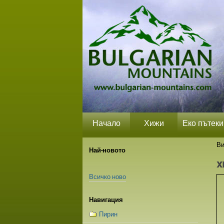
Прескачане
Лични
Секции
на
средства
съдържание.
|
Прескачане
до
навигация
Начало
Хижи
Еко пътеки
Ви
Най-новото
x
Всичко ново
Навигация
Пирин