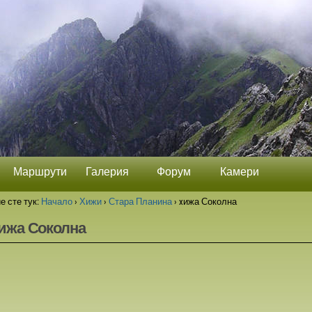
Маршрути
Галерия
Форум
Камери
е сте тук:
Начало
›
Хижи
›
Стара Планина
›
xижа Соколна
ижа Соколна