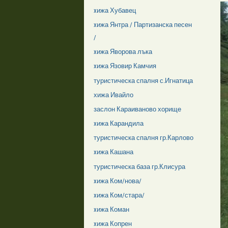
xижа Хубавец
xижа Янтра / Партизанска песен
/
xижа Яворова лъка
xижа Язовир Камчия
туристическа спалня с.Игнатица
хижа Ивайло
заслон Караиваново хорище
xижа Карандила
туристическа спалня гр.Карлово
xижа Кашана
туристическа база гр.Клисура
xижа Ком/нова/
xижа Ком/стара/
xижа Коман
xижа Копрен