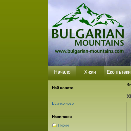
Прескачане
Лични
Секции
на
средства
съдържание.
|
Прескачане
до
навигация
Начало
Хижи
Еко пътеки
Ви
Най-новото
x
Всичко ново
Навигация
Пирин